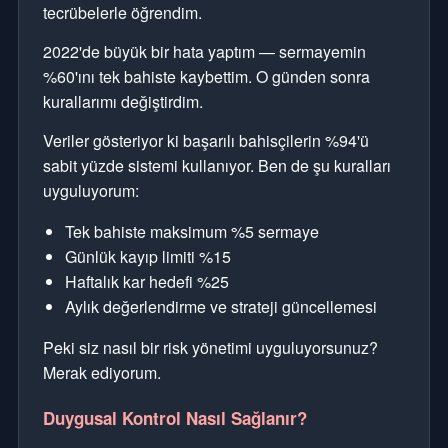
tecrübelerle öğrendim.
2022'de büyük bir hata yaptım — sermayemin
%60'ını tek bahiste kaybettim. O günden sonra
kurallarımı değiştirdim.
Veriler gösteriyor ki başarılı bahisçilerin %94'ü
sabit yüzde sistemi kullanıyor. Ben de şu kuralları
uyguluyorum:
Tek bahiste maksimum %5 sermaye
Günlük kayıp limiti %15
Haftalık kar hedefi %25
Aylık değerlendirme ve strateji güncellemesi
Peki siz nasıl bir risk yönetimi uyguluyorsunuz?
Merak ediyorum.
Duygusal Kontrol Nasıl Sağlanır?