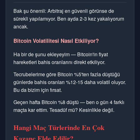
Bak şu önemli: Arbitraj en güvenli görünse de
sürekli yapılamıyor. Ben ayda 2-3 kez yakalıyorum
ancak.
Bitcoin Volatilitesi Nasıl Etkiliyor?
Ha bir de şunu ekleyeyim — Bitcoin'in fiyat
hareketleri bahis oranlarını direkt etkiliyor.
Tecrubelerime göre Bitcoin %5'ten fazla düştüğü
günlerde bahis oranları %12-15 daha volatil oluyor.
Bu da bizim için fırsat.
Geçen hafta Bitcoin %8 düştü — ben o gün 4 farklı
maçta kar ettim. Tesadüf mü? Kesinlikle değil.
Hangi Maç Türlerinde En Çok
Kazanç Elde Edilir?