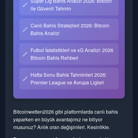
Süper Lig Bahis Analizi 2026: Bitcoin
🔗
ile Güvenli Tahmin
Canlı Bahis Stratejileri 2026: Bitcoin
🔗
Bahis Analizi
Futbol İstatistikleri ve xG Analizi: 2026
🔗
Bitcoin Bahis Rehberi
Hafta Sonu Bahis Tahminleri 2026:
🔗
Premier League ve Avrupa Ligleri
Bitcoinwetten2026 gibi platformlarda canlı bahis
yaparken en büyük avantajımız ne biliyor
musunuz? Anlık oran değişimleri. Kesinlikle.