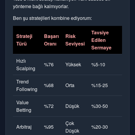
yönteme bağlı kalmıyorlar.
Ben şu stratejileri kombine ediyorum:
Tavsiye
Strateji
Başarı
Risk
Edilen
Türü
Oranı
Seviyesi
Sermaye
Hızlı
%76
Yüksek
%5-10
Scalping
Trend
%68
Orta
%15-25
Following
Value
%72
Düşük
%30-50
Betting
Çok
Arbitraj
%95
%20-30
Düşük