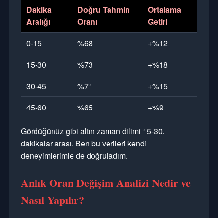
Dakika
Doğru Tahmin
Ortalama
Aralığı
Oranı
Getiri
0-15
%68
+%12
15-30
%73
+%18
30-45
%71
+%15
45-60
%65
+%9
Gördüğünüz gibi altın zaman dilimi 15-30.
dakikalar arası. Ben bu verileri kendi
deneyimlerimle de doğruladım.
Anlık Oran Değişim Analizi Nedir ve
Nasıl Yapılır?