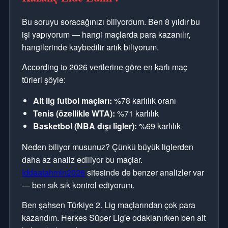
Bu soruyu soracağınızı biliyordum. Ben 8 yıldır bu
işi yapıyorum — hangi maçlarda para kazanılır,
hangilerinde kaybedilir artık biliyorum.
According to 2026 verilerine göre en karlı maç
türleri şöyle:
Alt lig futbol maçları:
%78 karlılık oranı
Tenis (özellikle WTA):
%71 karlılık
Basketbol (NBA dışı ligler):
%69 karlılık
Neden biliyor musunuz? Çünkü büyük liglerden
daha az analiz ediliyor bu maçlar.
Iddaatahmin2026
sitesinde de benzer analizler var
— ben sık sık kontrol ediyorum.
Ben şahsen Türkiye 2. Lig maçlarından çok para
kazandım. Herkes Süper Lig'e odaklanırken ben alt