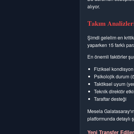
alıyor.
Takım Analizler
Şimdi gelelim en krit
yaparken 15 farklı par
En önemli faktörler şu
Fiziksel kondisyo
Psikolojik durum (
Taktiksel uyum (yen
Teknik direktör etki
Taraftar desteği
Mesela Galatasaray'ın 
platformunda detaylı şe
Yeni Transfer Edile