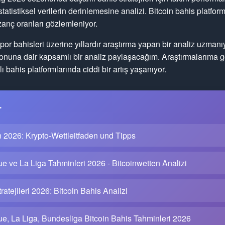
statistiksel verilerin derinlemesine analizi. Bitcoin bahis platfo
anç oranları gözlemleniyor.
r bahisleri üzerine yıllardır araştırma yapan bir analiz uzmanı
onuna dair kapsamlı bir analiz paylaşacağım. Araştırmalarıma 
lı bahis platformlarında ciddi bir artış yaşanıyor.
r
n 2026: Krypto-Wettleitfaden und Tipps
e ve La Liga Tahminleri 2026 - Bitcoinwetten Analizi
ratejileri 2026: Bitcoin Bahis Analizi
e, La Liga, Bundesliga Bitcoin Bahis Tahminleri 2026