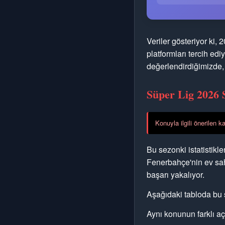
Veriler gösteriyor ki,
platformları tercih edi
değerlendirdiğimizde,
Süper Lig 2026 
Konuyla ilgili önerilen 
Bu sezonki istatistikl
Fenerbahçe'nin ev sah
başarı yakalıyor.
Aşağıdaki tabloda bu s
Aynı konunun farklı aç