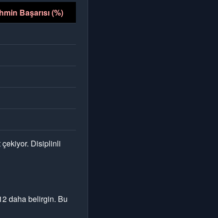
hmin Başarısı (%)
çekiyor. Disiplinli
12 daha belirgin. Bu