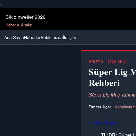
>
Bitcoinwetten2026
Haber & Analiz
Ana Sayfa
Haberler
Hakkımızda
İletişim
KRIPTO · 2026-05-01
Süper Lig M
Rehberi
Süper Lig Maç Tahmin
Tuncer Uçar
· Karşılaştır
← Ana Sayfa
TL;DR:
Süper Li