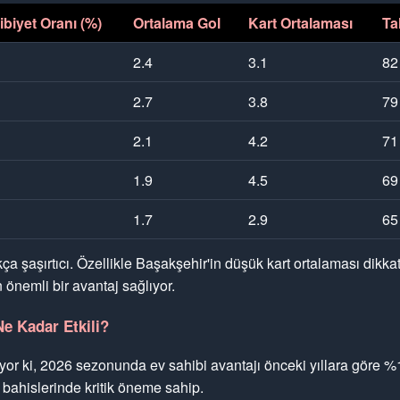
ibiyet Oranı (%)
Ortalama Gol
Kart Ortalaması
Ta
2.4
3.1
82
2.7
3.8
79
2.1
4.2
71
1.9
4.5
69
1.7
2.9
65
a şaşırtıcı. Özellikle Başakşehir'in düşük kart ortalaması dikkat 
n önemli bir avantaj sağlıyor.
Ne Kadar Etkili?
yor ki, 2026 sezonunda ev sahibi avantajı önceki yıllara göre %
t bahislerinde kritik öneme sahip.