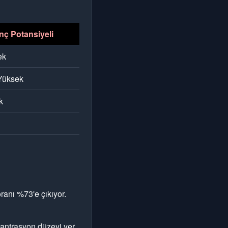
nç Potansiyeli
ek
Yüksek
k
anı %73'e çıkıyor.
santrasyon düzeyi yer