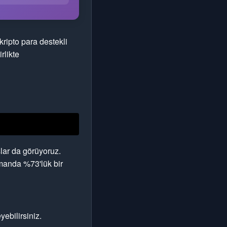
kripto para destekli
rlikte
slar da görüyoruz.
manda %73'lük bir
yebilirsiniz.