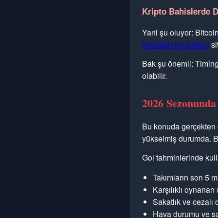
Kripto Bahislerde D
Yani şu oluyor: Bitcoi
Iddaatahminrehberi
si
Bak şu önemli: Timing 
olabilir.
2026 Sezonunda 
Bu konuda gerçekten d
yükselmiş durumda. Bu
Gol tahminlerinde kull
Takımların son 5 m
Karşılıklı oynanan 
Sakatlık ve cezalı
Hava durumu ve sa