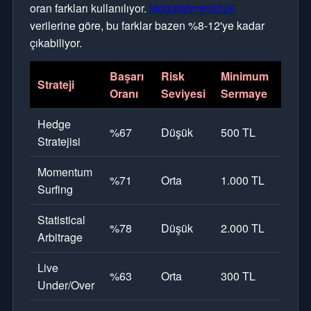
oran farkları kullanılıyor.
Iddaatahmin2026
verilerine göre, bu farklar bazen %8-12'ye kadar
çıkabiliyor.
Başarı
Risk
Minimum
Strateji
Oranı
Seviyesi
Sermaye
Hedge
%67
Düşük
500 TL
Stratejisi
Momentum
%71
Orta
1.000 TL
Surfing
Statistical
%78
Düşük
2.000 TL
Arbitrage
Live
%63
Orta
300 TL
Under/Over