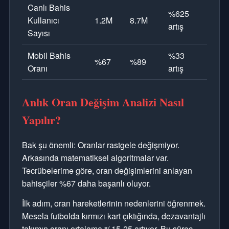
Canlı Bahis
%625
Kullanıcı
1.2M
8.7M
artış
Sayısı
Mobil Bahis
%33
%67
%89
Oranı
artış
Anlık Oran Değişim Analizi Nasıl
Yapılır?
Bak şu önemli: Oranlar rastgele değişmiyor.
Arkasında matematiksel algoritmalar var.
Tecrübelerime göre, oran değişimlerini anlayan
bahisçiler %67 daha başarılı oluyor.
İlk adım, oran hareketlerinin nedenlerini öğrenmek.
Mesela futbolda kırmızı kart çıktığında, dezavantajlı
takımın oranı ortalama %15-25 artıyor. Bu süreç