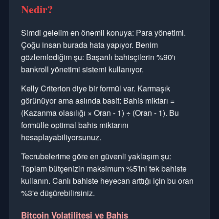
Nedir?
Simdi gelelim en önemli konuya: Para yönetimi.
Çoğu insan burada hata yapıyor. Benim
gözlemlediğim şu: Başarılı bahisçilerin %90'ı
bankroll yönetimi sistemi kullanıyor.
Kelly Criterion diye bir formül var. Karmaşık
görünüyor ama aslında basit: Bahis miktarı =
(Kazanma olasılığı × Oran - 1) ÷ (Oran - 1). Bu
formülle optimal bahis miktarını
hesaplayabiliyorsunuz.
Tecrubelerime göre en güvenli yaklaşım şu:
Toplam bütçenizin maksimum %5'ini tek bahiste
kullanın. Canlı bahiste heyecan arttığı için bu oran
%3'e düşürebilirsiniz.
Bitcoin Volatilitesi ve Bahis