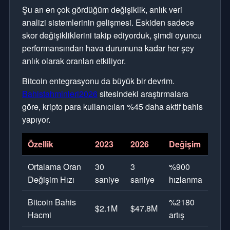
Şu an en çok gördüğüm değişiklik, anlık veri
analizi sistemlerinin gelişmesi. Eskiden sadece
skor değişikliklerini takip ediyorduk, şimdi oyuncu
performansından hava durumuna kadar her şey
anlık olarak oranları etkiliyor.
Bitcoin entegrasyonu da büyük bir devrim.
Bahistahminleri2026
sitesindeki araştırmalara
göre, kripto para kullanıcıları %45 daha aktif bahis
yapıyor.
Özellik
2023
2026
Değişim
Ortalama Oran
30
3
%900
Değişim Hızı
saniye
saniye
hızlanma
Bitcoin Bahis
%2180
$2.1M
$47.8M
Hacmi
artış