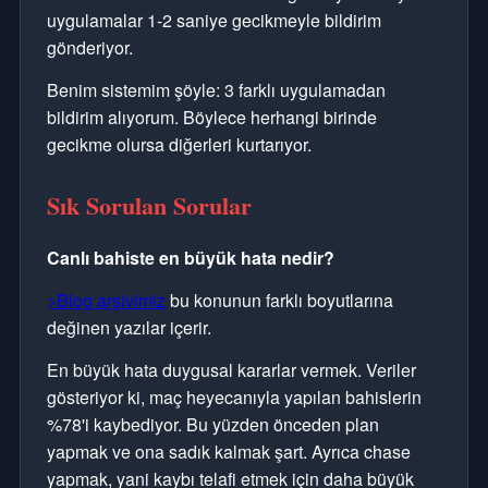
uygulamalar 1-2 saniye gecikmeyle bildirim
gönderiyor.
Benim sistemim şöyle: 3 farklı uygulamadan
bildirim alıyorum. Böylece herhangi birinde
gecikme olursa diğerleri kurtarıyor.
Sık Sorulan Sorular
Canlı bahiste en büyük hata nedir?
>Blog arşivimiz
bu konunun farklı boyutlarına
değinen yazılar içerir.
En büyük hata duygusal kararlar vermek. Veriler
gösteriyor ki, maç heyecanıyla yapılan bahislerin
%78'i kaybediyor. Bu yüzden önceden plan
yapmak ve ona sadık kalmak şart. Ayrıca chase
yapmak, yani kaybı telafi etmek için daha büyük