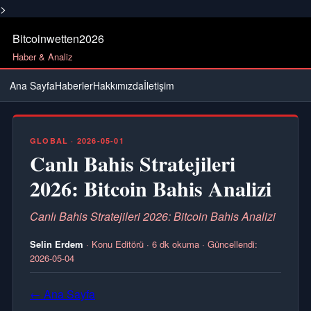
>
Bitcoinwetten2026
Haber & Analiz
Ana Sayfa
Haberler
Hakkımızda
İletişim
GLOBAL · 2026-05-01
Canlı Bahis Stratejileri
2026: Bitcoin Bahis Analizi
Canlı Bahis Stratejileri 2026: Bitcoin Bahis Analizi
Selin Erdem
· Konu Editörü · 6 dk okuma · Güncellendi:
2026-05-04
← Ana Sayfa