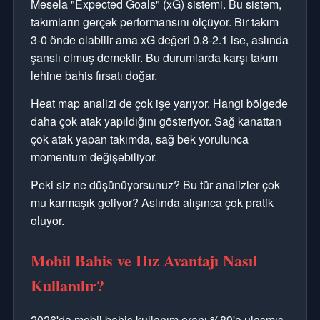
Mesela "Expected Goals" (xG) sistemi. Bu sistem,
takımların gerçek performansını ölçüyor. Bir takım
3-0 önde olabilir ama xG değeri 0.8-2.1 ise, aslında
şanslı olmuş demektir. Bu durumlarda karşı takım
lehine bahis fırsatı doğar.
Heat map analizi de çok işe yarıyor. Hangi bölgede
daha çok atak yapıldığını gösteriyor. Sağ kanattan
çok atak yapan takımda, sağ bek yorulunca
momentum değişebiliyor.
Peki siz ne düşünüyorsunuz? Bu tür analizler çok
mu karmaşık geliyor? Aslında alışınca çok pratik
oluyor.
Mobil Bahis ve Hız Avantajı Nasıl
Kullanılır?
2026'da mobil bahis kullanım oranı %89'a ulaşmış.