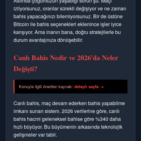
Aslında çoğumuzun yaşadığı sorun şu: Maçı
izliyorsunuz, oranlar sürekli değişiyor ve ne zaman
bahis yapacağınızı bilemiyorsunuz. Bir de üstüne
Bitcoin ile bahis seçenekleri eklenince işler iyice
karışıyor. Ama inanın bana, doğru stratejilerle bu
durum avantajınıza dönüşebilir.
Canlı Bahis Nedir ve 2026'da Neler
Değişti?
Konuyla ilgili önerilen kaynak:
detaylı sayfa →
Canlı bahis, maç devam ederken bahis yapabilme
imkanı sunan sistem. 2026 verilerine göre, canlı
bahis hacmi geleneksel bahise göre %340 daha
hızlı büyüyor. Bu büyümenin arkasında teknolojik
gelişmeler var tabii.