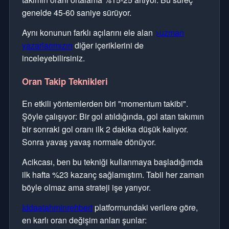
genelde 45-60 saniye sürüyor.
Aynı konunun farklı açılarını ele alan
>uzman
yazarlarımızın
diğer içeriklerini de
inceleyebilirsiniz.
Oran Takip Teknikleri
En etkili yöntemlerden biri "momentum takibi".
Şöyle çalışıyor: Bir gol atıldığında, gol atan takımın
bir sonraki gol oranı ilk 2 dakika düşük kalıyor.
Sonra yavaş yavaş normale dönüyor.
Acikcası, ben bu tekniği kullanmaya başladığımda
ilk hafta %23 kazanç sağlamıştım. Tabii her zaman
böyle olmaz ama strateji işe yarıyor.
Iddaatahminrehberi
platformundaki verilere göre,
en karlı oran değişim anları şunlar: