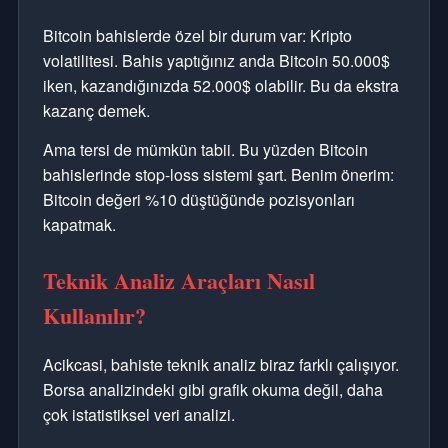
Bitcoin bahislerde özel bir durum var: Kripto
volatilitesi. Bahis yaptığınız anda Bitcoin 50.000$
iken, kazandığınızda 52.000$ olabilir. Bu da ekstra
kazanç demek.
Ama tersi de mümkün tabii. Bu yüzden Bitcoin
bahislerinde stop-loss sistemi şart. Benim önerim:
Bitcoin değeri %10 düştüğünde pozisyonları
kapatmak.
Teknik Analiz Araçları Nasıl
Kullanılır?
Acikcasi, bahiste teknik analiz biraz farklı çalışıyor.
Borsa analizindeki gibi grafik okuma değil, daha
çok istatistiksel veri analizi.