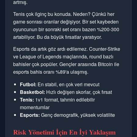
artmış.
Tenis çok ilginç bu konuda. Neden? Çünkü her
game sonrası oranlar değişiyor. Bir set kaybeden
oyuncunun bir sonraki set oranı bazen %200-300
artabiliyor. Bu da büyük fırsatlar yaratıyor.
Esports da artık göz ardı edilemez. Counter-Strike
ve League of Legends maçlarında, round bazlı
bahisler çok popüler. Gençler arasında Bitcoin ile
esports bahis oranı %89'a ulaşmış.
Futbol:
En stabil, en çok veri mevcut
Basketbol:
Hızlı değişen skorlar, çok fırsat
Tenis:
1v1 format, tahmin edilebilir
momentumlar
Esports:
Genç demografik, yüksek volatilite
Risk Yönetimi İçin En İyi Yaklaşım