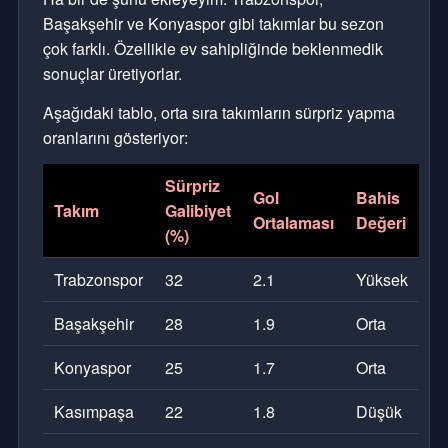
Başakşehir ve Konyaspor gibi takımlar bu sezon
çok farklı. Özellikle ev sahipliğinde beklenmedik
sonuçlar üretiyorlar.
Aşağıdaki tablo, orta sıra takımların sürpriz yapma
oranlarını gösteriyor:
Sürpriz
Gol
Bahis
Takım
Galibiyet
Ortalaması
Değeri
(%)
Trabzonspor
32
2.1
Yüksek
Başakşehir
28
1.9
Orta
Konyaspor
25
1.7
Orta
Kasımpaşa
22
1.8
Düşük