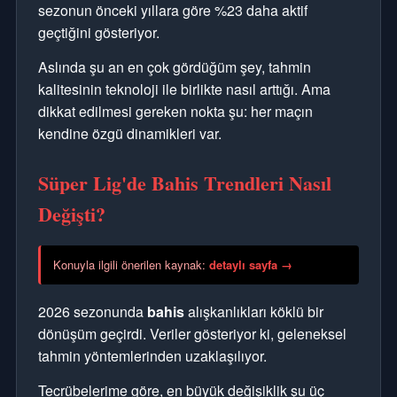
sezonun önceki yıllara göre %23 daha aktif
geçtiğini gösteriyor.
Aslında şu an en çok gördüğüm şey, tahmin
kalitesinin teknoloji ile birlikte nasıl arttığı. Ama
dikkat edilmesi gereken nokta şu: her maçın
kendine özgü dinamikleri var.
Süper Lig'de Bahis Trendleri Nasıl
Değişti?
Konuyla ilgili önerilen kaynak:
detaylı sayfa →
2026 sezonunda
bahis
alışkanlıkları köklü bir
dönüşüm geçirdi. Veriler gösteriyor ki, geleneksel
tahmin yöntemlerinden uzaklaşılıyor.
Tecrübelerime göre, en büyük değişiklik şu üç