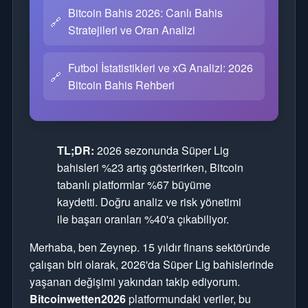
Bitcoin Bahis 2026: Canlı Bahis
🔗
Stratejileri ve Oran Analizi
Futbol İstatistikleri ve xG Analizi: 2026
🔗
Bitcoin Bahis Rehberi
TL;DR:
2026 sezonunda Süper Lig
bahisleri %23 artış gösterirken, Bitcoin
tabanlı platformlar %67 büyüme
kaydetti. Doğru analiz ve risk yönetimi
ile başarı oranları %40'a çıkabiliyor.
Merhaba, ben Zeynep. 15 yıldır finans sektöründe
çalışan biri olarak, 2026'da Süper Lig bahislerinde
yaşanan değişimi yakından takip ediyorum.
Bitcoinwetten2026
platformundaki veriler, bu