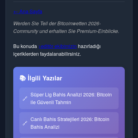
← Ana Sayfa
Werden Sie Teil der Bitcoinwetten 2026-
Community und erhalten Sie Premium-Einblicke.
Bu konuda
>editör ekibimizin
hazırladığı
içeriklerden faydalanabilirsiniz.
📚 İlgili Yazılar
Süper Lig Bahis Analizi 2026: Bitcoin
🔗
ile Güvenli Tahmin
Canlı Bahis Stratejileri 2026: Bitcoin
🔗
Bahis Analizi