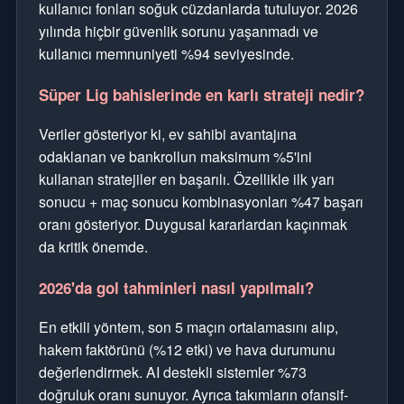
kullanıcı fonları soğuk cüzdanlarda tutuluyor. 2026
yılında hiçbir güvenlik sorunu yaşanmadı ve
kullanıcı memnuniyeti %94 seviyesinde.
Süper Lig bahislerinde en karlı strateji nedir?
Veriler gösteriyor ki, ev sahibi avantajına
odaklanan ve bankrollun maksimum %5'ini
kullanan stratejiler en başarılı. Özellikle ilk yarı
sonucu + maç sonucu kombinasyonları %47 başarı
oranı gösteriyor. Duygusal kararlardan kaçınmak
da kritik önemde.
2026'da gol tahminleri nasıl yapılmalı?
En etkili yöntem, son 5 maçın ortalamasını alıp,
hakem faktörünü (%12 etki) ve hava durumunu
değerlendirmek. AI destekli sistemler %73
doğruluk oranı sunuyor. Ayrıca takımların ofansif-