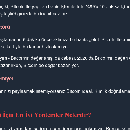
ş ki, Bitcoin ile yapılan bahis işlemlerinin %89'u 10 dakika içi
ılaştırdığınızda bu inanılmaz hızlı.
ktörü
şlamadan 5 dakika önce aklınıza bir bahis geldi. Bitcoin ile anı
a kartıyla bu kadar hızlı olamıyor.
im - Bitcoin'in değer artışı da cabası. 2026'da Bitcoin'in değer
azanırken, Bitcoin de değer kazanıyor.
emiyet
ilerinizi paylaşmak istemiyorsanız Bitcoin ideal. Kimlik doğrulam
i İçin En İyi Yöntemler Nelerdir?
analizi yaparken sadece puan durumuna bakmayın. Ben şu krite