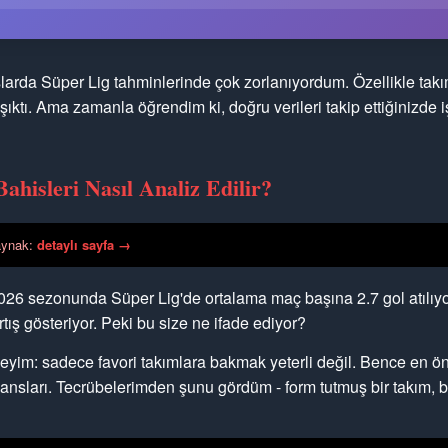
larda Süper Lig tahminlerinde çok zorlanıyordum. Özellikle takı
ktı. Ama zamanla öğrendim ki, doğru verileri takip ettiğinizde i
ahisleri Nasıl Analiz Edilir?
kaynak:
detaylı sayfa →
, 2026 sezonunda Süper Lig'de ortalama maç başına 2.7 gol atılıy
ış gösteriyor. Peki bu size ne ifade ediyor?
eyim: sadece favori takımlara bakmak yeterli değil. Bence en öne
ansları. Tecrübelerimden şunu gördüm - form tutmuş bir takım, b