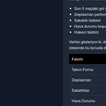
Son 5 maçtaki gol 
Deplasman performa
Sakatlık listeleri
Hava durumu koşul
Hakem faktörü
Veriler gösteriyor ki,
sitesinde bu konuda det
Faktör
Takım Formu
Deplasman
Sakatlıklar
Hava Durumu