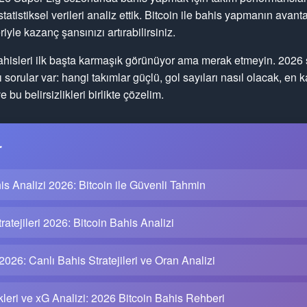
statistiksel verileri analiz ettik. Bitcoin ile bahis yapmanın avanta
yle kazanç şansınızı artırabilirsiniz.
bahisleri ilk başta karmaşık görünüyor ama merak etmeyin. 202
sorular var: hangi takımlar güçlü, gol sayıları nasıl olacak, en k
bu belirsizlikleri birlikte çözelim.
r
s Analizi 2026: Bitcoin ile Güvenli Tahmin
ratejileri 2026: Bitcoin Bahis Analizi
2026: Canlı Bahis Stratejileri ve Oran Analizi
tikleri ve xG Analizi: 2026 Bitcoin Bahis Rehberi