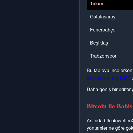
Takım
Galatasaray
Fenerbahçe
Beşiktaş
Trabzonspor
Bu tabloyu incelerken 
Bahistahminleri2026
s
Daha geniş bir editör 
Bitcoin ile Bahi
Aslında bitcoinwette
yöntemlerine göre çok 