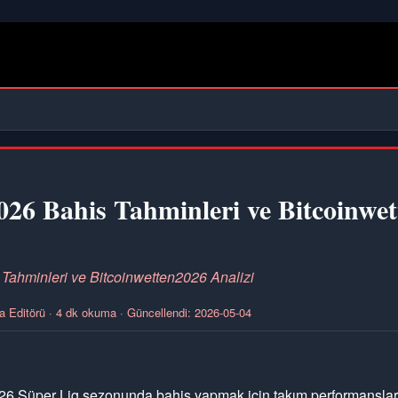
026 Bahis Tahminleri ve Bitcoinwe
Tahminleri ve Bitcoinwetten2026 Analizi
ma Editörü · 4 dk okuma · Güncellendi: 2026-05-04
6 Süper Lig sezonunda bahis yapmak için takım performansları