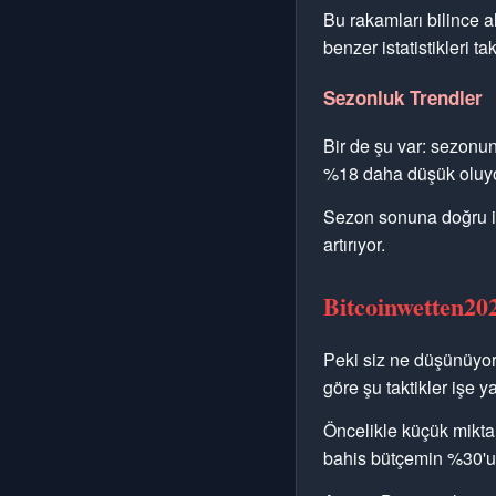
Bu rakamları bilince a
benzer istatistikleri ta
Sezonluk Trendler
Bir de şu var: sezonun
%18 daha düşük oluyo
Sezon sonuna doğru is
artırıyor.
Bitcoinwetten202
Peki siz ne düşünüyors
göre şu taktikler işe ya
Öncelikle küçük mikta
bahis bütçemin %30'un