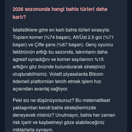
2026 sezonunda hangi bahis türleri daha
karlı?
İstatistiklere göre en karlı bahis türleri sırasıyla:
Toplam korner (%74 başarı), Alt/Üst 2.5 gol (%71
başarı) ve Çifte şans (%67 başarı). Genç oyuncu
faktörünün arttığı bu sezonda, takımların daha
agresif oynadığını ve korner sayılarının %15
arttığını göz önünde bulundurarak stratejinizi
oluşturabilirsiniz. Volatil piyasalarda Bitcoin
ödemeli platformları tercih etmek işlem hızı
açısından avantaj sağlıyor.
Peki siz ne düşünüyorsunuz? Bu matematiksel
yaklaşımları kendi bahis stratejilerinizde
deneyecek misiniz? Unutmayın, bahis her zaman
risk içerir ve kaybetmeyi göze alabileceğiniz
miktarlarla oynayın.