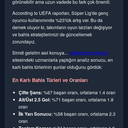
görünebilir ama uzun vadede bu fark çok önemli.
According to UEFA raporları, Süper Lig'de genç
oyuncu kullanımında %23'lük artış var. Bu da
demek oluyor ki, takımların oyun tarzları değişiyor
ve bahis stratejilerimizi de güncellemek
zorundayız.
Simdi gelelim asıl konuya...
Iddaatahminrehberi
sitesindeki uzmanlarla yaptığım analiz sonucu, en
karlı bahis türlerinin şunlar olduğunu gördük:
En Karlı Bahis Türleri ve Oranları
Çifte Şans:
%67 başarı oranı, ortalama 1.4 oran
Alt/Üst 2.5 Gol:
%71 başarı oranı, ortalama 1.8
oran
İlk Yarı Sonucu:
%58 başarı oranı, ortalama 2.3
oran