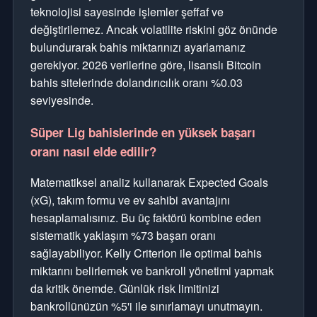
teknolojisi sayesinde işlemler şeffaf ve
değiştirilemez. Ancak volatilite riskini göz önünde
bulundurarak bahis miktarınızı ayarlamanız
gerekiyor. 2026 verilerine göre, lisanslı Bitcoin
bahis sitelerinde dolandırıcılık oranı %0.03
seviyesinde.
Süper Lig bahislerinde en yüksek başarı
oranı nasıl elde edilir?
Matematiksel analiz kullanarak Expected Goals
(xG), takım formu ve ev sahibi avantajını
hesaplamalısınız. Bu üç faktörü kombine eden
sistematik yaklaşım %73 başarı oranı
sağlayabiliyor. Kelly Criterion ile optimal bahis
miktarını belirlemek ve bankroll yönetimi yapmak
da kritik önemde. Günlük risk limitinizi
bankrollünüzün %5'i ile sınırlamayı unutmayın.