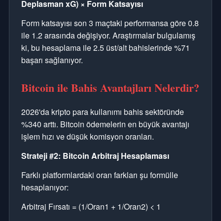
Deplasman xG) × Form Katsayısı
Form katsayısı son 3 maçtaki performansa göre 0.8
ile 1.2 arasında değişiyor. Araştırmalar bulgulamış
ki, bu hesaplama ile 2.5 üst/alt bahislerinde %71
başarı sağlanıyor.
Bitcoin ile Bahis Avantajları Nelerdir?
2026'da kripto para kullanımı bahis sektöründe
%340 arttı. Bitcoin ödemelerin en büyük avantajı
işlem hızı ve düşük komisyon oranları.
Strateji #2: Bitcoin Arbitraj Hesaplaması
Farklı platformlardaki oran farkları şu formülle
hesaplanıyor:
Arbitraj Fırsatı = (1/Oran1 + 1/Oran2) < 1