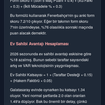
Form Skoru = (Son 5 Maç Puanı × 0.4) + (xG Farkı
× 0.3) + (İkili Mücadele % × 0.3)
Bu formülü kullanarak Fenerbahçe'nin şu anki form
skoru 7.2/10 çıkıyor. Eğer bir takımın form skoru
7'nin üzerindeyse, %76 olasılıkla sonraki maçında
puan alacak demektir.
Ev Sahibi Avantajı Hesaplaması
2026 sezonunda ev sahibi avantajı eskisine göre
%18 azalmış. Bunun sebebi taraftar sayısındaki
artış ve VAR teknolojisinin yaygınlaşması.
Ev Sahibi Katsayısı = 1 + (Taraftar Desteği × 0.15)
+ (Hakem Faktörü × 0.05)
Galatasaray evinde oynarken bu katsayı 1.34
oluyor. Yani normal şartlarda 2.0 olan oranları
1.49'a düşüyor. Bak bu önemli bir detay, çünkü