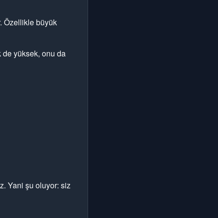
. Özellikle büyük
isk de yüksek, onu da
. Yani şu oluyor: siz