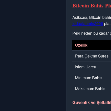
Bitcoin Bahis P
Acikcası, Bitcoin bah
Iddaatahmin2026
plat
Peki neden bu kadar p
Özellik
Para Çekme Süresi
İşlem Ücreti
Minimum Bahis
Maksimum Bahis
Güvenlik ve Şeffaflı