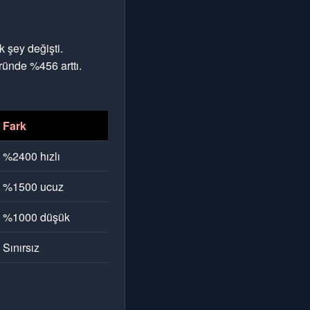
 şey değişti.
ründe %456 arttı.
Fark
%2400 hızlı
%1500 ucuz
%1000 düşük
Sınırsız