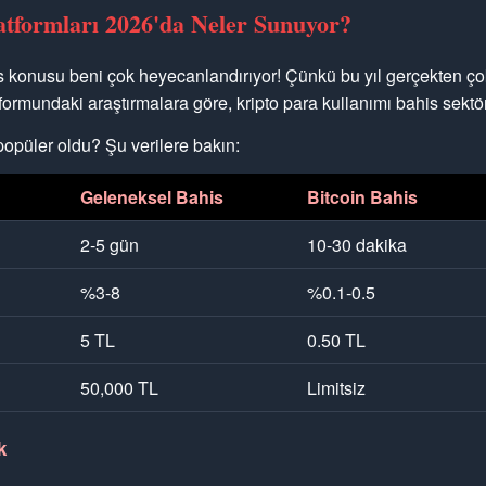
latformları 2026'da Neler Sunuyor?
is konusu beni çok heyecanlandırıyor! Çünkü bu yıl gerçekten çok
formundaki araştırmalara göre, kripto para kullanımı bahis sektö
opüler oldu? Şu verilere bakın:
Geleneksel Bahis
Bitcoin Bahis
2-5 gün
10-30 dakika
%3-8
%0.1-0.5
5 TL
0.50 TL
50,000 TL
Limitsiz
k