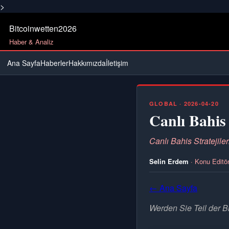
>
Bitcoinwetten2026
Haber & Analiz
Ana Sayfa
Haberler
Hakkımızda
İletişim
GLOBAL · 2026-04-20
Canlı Bahis 
Canlı Bahis Stratejile
Selin Erdem
· Konu Editör
← Ana Sayfa
Werden Sie Teil der 