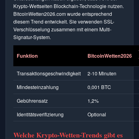
Krypto-Wettseiten Blockchain-Technologie nutzen.
BitcoinWetten2026.com wurde entsprechend
diesem Trend entwickelt. Sie verwenden SSL-
Verschlüsselung zusammen mit einem Multi-
Signatur-System.
Funktion
BitcoinWetten2026
Transaktionsgeschwindigkeit
2-10 Minuten
Mindesteinzahlung
0,001 BTC
Gebührensatz
1,2%
Identitätsverifizierung
Optional
Welche Krypto-Wetten-Trends gibt es