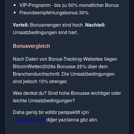
VIP-Programm - bis zu 50% monatlicher Bonus
Freundeempfehlungsbonus 30%
Vorteil:
Bonusmengen sind hoch.
Nachteil:
Umsatzbedingungen sind hart.
Bonusvergleich
Nach Daten von Bonus-Tracking-Websites liegen
BitcoinWetten2026s Bonusse 25% über dem
Branchendurchschnitt. Die Umsatzbedingungen
sind jedoch 15% strenger.
Was denkst du? Sind hohe Bonusse wichtiger oder
leichte Umsatzbedingungen?
Daha geniş bir editör perspektifi için
>yazarlarımızın
diğer yazılarına göz atın.