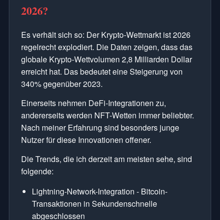
2026?
Es verhält sich so: Der Krypto-Wettmarkt ist 2026
regelrecht explodiert. Die Daten zeigen, dass das
globale Krypto-Wettvolumen 2,8 Milliarden Dollar
erreicht hat. Das bedeutet eine Steigerung von
340% gegenüber 2023.
Einerseits nehmen DeFi-Integrationen zu,
andererseits werden NFT-Wetten immer beliebter.
Nach meiner Erfahrung sind besonders junge
Nutzer für diese Innovationen offener.
Die Trends, die ich derzeit am meisten sehe, sind
folgende:
Lightning-Network-Integration - Bitcoin-
Transaktionen in Sekundenschnelle
abgeschlossen