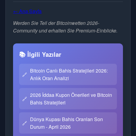
← Ana Sayfa
Werden Sie Teil der Bitcoinwetten 2026-
Community und erhalten Sie Premium-Einblicke.
📚 İlgili Yazılar
Bitcoin Canlı Bahis Stratejileri 2026:
🔗
Anlık Oran Analizi
2026 İddaa Kupon Önerileri ve Bitcoin
🔗
Bahis Stratejileri
Dünya Kupası Bahis Oranları Son
🔗
Durum - April 2026