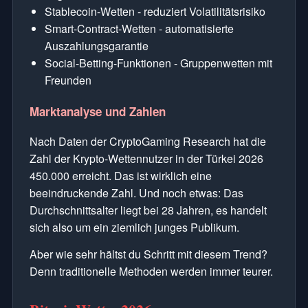
Stablecoin-Wetten - reduziert Volatilitätsrisiko
Smart-Contract-Wetten - automatisierte
Auszahlungsgarantie
Social-Betting-Funktionen - Gruppenwetten mit
Freunden
Marktanalyse und Zahlen
Nach Daten der CryptoGaming Research hat die
Zahl der Krypto-Wettennutzer in der Türkei 2026
450.000 erreicht. Das ist wirklich eine
beeindruckende Zahl. Und noch etwas: Das
Durchschnittsalter liegt bei 28 Jahren, es handelt
sich also um ein ziemlich junges Publikum.
Aber wie sehr hältst du Schritt mit diesem Trend?
Denn traditionelle Methoden werden immer teurer.