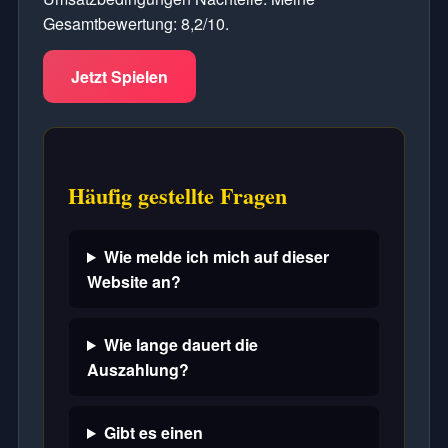
Gesamtbewertung: 8,2/10.
Jetzt Spielen
Häufig gestellte Fragen
Wie melde ich mich auf dieser
Website an?
Wie lange dauert die
Auszahlung?
Gibt es einen