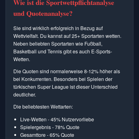
Wie ist die Sportwettpflichtanalyse
und Quotenanalyse?
Sie sind wirklich erfolgreich in Bezug auf
Wettvielfalt. Du kannst auf 25+ Sportarten wetten.
Neben beliebten Sportarten wie Fußball,
Basketball und Tennis gibt es auch E-Sports-
Wetten.
Die Quoten sind normalerweise 8-12% höher als
bei Konkurrenten. Besonders bei Spielen der
türkischen Super League ist dieser Unterschied
deutlicher.
Die beliebtesten Wettarten:
Live-Wetten - 45% Nutzervorliebe
Spielergebnis - 78% Quote
Gesamttore - 65% Quote