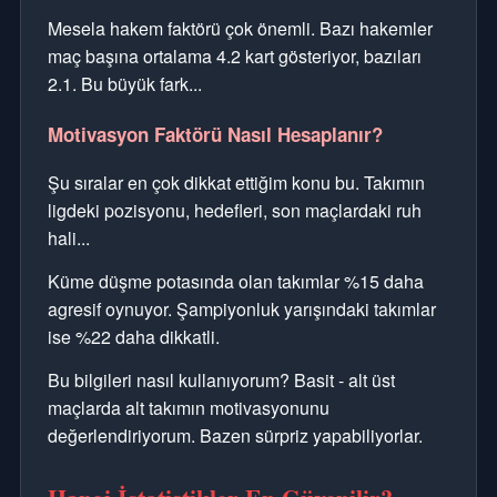
Mesela hakem faktörü çok önemli. Bazı hakemler
maç başına ortalama 4.2 kart gösteriyor, bazıları
2.1. Bu büyük fark...
Motivasyon Faktörü Nasıl Hesaplanır?
Şu sıralar en çok dikkat ettiğim konu bu. Takımın
ligdeki pozisyonu, hedefleri, son maçlardaki ruh
hali...
Küme düşme potasında olan takımlar %15 daha
agresif oynuyor. Şampiyonluk yarışındaki takımlar
ise %22 daha dikkatli.
Bu bilgileri nasıl kullanıyorum? Basit - alt üst
maçlarda alt takımın motivasyonunu
değerlendiriyorum. Bazen sürpriz yapabiliyorlar.