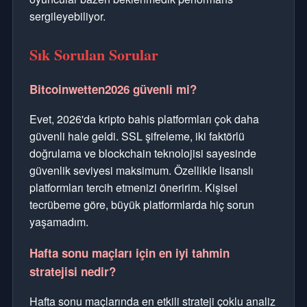
sergileyebiliyor.
Sık Sorulan Sorular
Bitcoinwetten2026 güvenli mi?
Evet, 2026'da kripto bahis platformları çok daha
güvenli hale geldi. SSL şifreleme, iki faktörlü
doğrulama ve blockchain teknolojisi sayesinde
güvenlik seviyesi maksimum. Özellikle lisanslı
platformları tercih etmenizi öneririm. Kişisel
tecrübeme göre, büyük platformlarda hiç sorun
yaşamadım.
Hafta sonu maçları için en iyi tahmin
stratejisi nedir?
Hafta sonu maçlarında en etkili strateji çoklu analiz