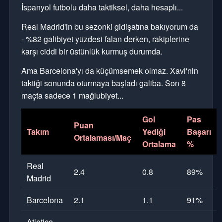
İspanyol futbolu daha taktiksel, daha hesaplı...
Real Madrid'in bu sezonki gidişatına bakıyorum da
- %82 galibiyet yüzdesi falan derken, rakiplerine
karşı ciddi bir üstünlük kurmuş durumda.
Ama Barcelona'yı da küçümsemek olmaz. Xavi'nin
taktiği sonunda oturmaya başladı galiba. Son 8
maçta sadece 1 mağlubiyet...
Gol
Pas
Puan
Takım
Yediği
Başarı
Ortalaması/Maç
Ortalama
%
Real
2.4
0.8
89%
Madrid
Barcelona
2.1
1.1
91%
Atletico