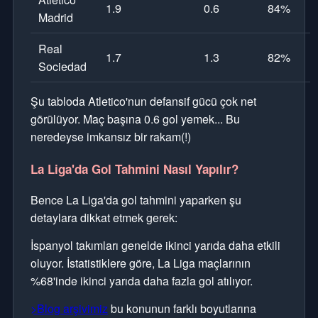
1.9
0.6
84%
Madrid
Real
1.7
1.3
82%
Sociedad
Şu tabloda Atletico'nun defansif gücü çok net
görülüyor. Maç başına 0.6 gol yemek... Bu
neredeyse imkansız bir rakam(!)
La Liga'da Gol Tahmini Nasıl Yapılır?
Bence La Liga'da gol tahmini yaparken şu
detaylara dikkat etmek gerek:
İspanyol takımları genelde ikinci yarıda daha etkili
oluyor. İstatistiklere göre, La Liga maçlarının
%68'inde ikinci yarıda daha fazla gol atılıyor.
>Blog arşivimiz
bu konunun farklı boyutlarına