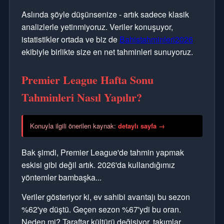
Aslında şöyle düşünsenize - artık sadece klasik
analizlerle yetinmiyoruz. Veriler konuşuyor,
istatistikler ortada ve biz de
Bahistahminleri2026
ekibiyle birlikte size en net tahminleri sunuyoruz.
Premier League Hafta Sonu
Tahminleri Nasıl Yapılır?
Konuyla ilgili önerilen kaynak:
detaylı sayfa →
Bak şimdi, Premier League'de tahmin yapmak
eskisi gibi değil artık. 2026'da kullandığımız
yöntemler bambaşka...
Veriler gösteriyor ki, ev sahibi avantajı bu sezon
%62'ye düştü. Geçen sezon %67'ydi bu oran.
Neden mi? Taraftar kültürü değişiyor, takımlar