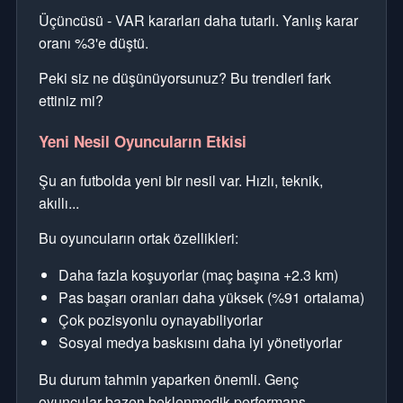
Üçüncüsü - VAR kararları daha tutarlı. Yanlış karar
oranı %3'e düştü.
Peki siz ne düşünüyorsunuz? Bu trendleri fark
ettiniz mi?
Yeni Nesil Oyuncuların Etkisi
Şu an futbolda yeni bir nesil var. Hızlı, teknik,
akıllı...
Bu oyuncuların ortak özellikleri:
Daha fazla koşuyorlar (maç başına +2.3 km)
Pas başarı oranları daha yüksek (%91 ortalama)
Çok pozisyonlu oynayabiliyorlar
Sosyal medya baskısını daha iyi yönetiyorlar
Bu durum tahmin yaparken önemli. Genç
oyuncular bazen beklenmedik performans