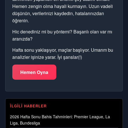
Hemen zengin olma hayali kurmayın. Uzun vadeli
düşünün, verilerinizi kaydedin, hatalarınızdan
öğrenin.
Hic denediniz mi bu yöntemi? Başarılı olan var mı
aranızda?
Hafta sonu yaklaşıyor, maçlar başlıyor. Umarım bu
analizler işinize yarar. İyi şanslar(!)
Hemen Oyna
İLGILI HABERLER
2026 Hafta Sonu Bahis Tahminleri: Premier League, La
Liga, Bundesliga