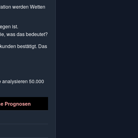
gration werden Wetten
gen ist.
Sie, was das bedeutet?
ekunden bestätigt. Das
 analysieren 50.000
he Prognosen