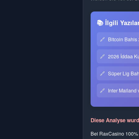
📚 İlgili Yazıla
🔗
Bitcoin Bahis 
🔗
2026 İddaa Kup
🔗
Süper Lig Bah
🔗
Inter Mailand
Diese Analyse wurde
Bei RaxCasino 100% W