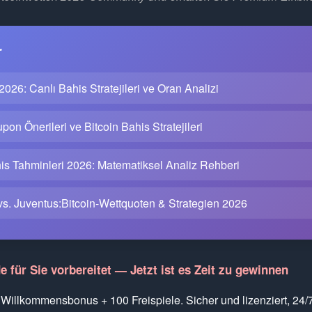
r
2026: Canlı Bahis Stratejileri ve Oran Analizi
on Önerileri ve Bitcoin Bahis Stratejileri
is Tahminleri 2026: Matematiksel Analiz Rehberi
 vs. Juventus:Bitcoin-Wettquoten & Strategien 2026
 für Sie vorbereitet — Jetzt ist es Zeit zu gewinnen
illkommensbonus + 100 Freispiele. Sicher und lizenziert, 24/7