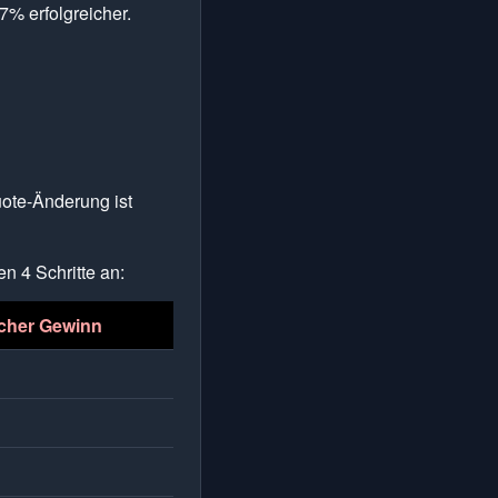
7% erfolgreicher.
uote-Änderung ist
n 4 Schritte an:
icher Gewinn