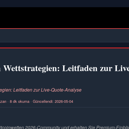
n Wettstrategien: Leitfaden zur Liv
tegien: Leitfaden zur Live-Quote-Analyse
zarı · 8 dk okuma · Güncellendi: 2026-05-04
Bitcoinwetten 2026-Community und erhalten Sie Premium-Einbli