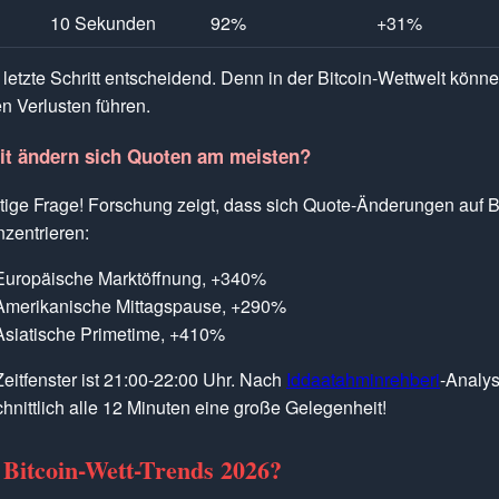
10 Sekunden
92%
+31%
r letzte Schritt entscheidend. Denn in der Bitcoin-Wettwelt kö
n Verlusten führen.
it ändern sich Quoten am meisten?
htige Frage! Forschung zeigt, dass sich Quote-Änderungen auf B
zentrieren:
uropäische Marktöffnung, +340%
merikanische Mittagspause, +290%
siatische Primetime, +410%
Zeitfenster ist 21:00-22:00 Uhr. Nach
Iddaatahminrehberi
-Analys
hnittlich alle 12 Minuten eine große Gelegenheit!
 Bitcoin-Wett-Trends 2026?