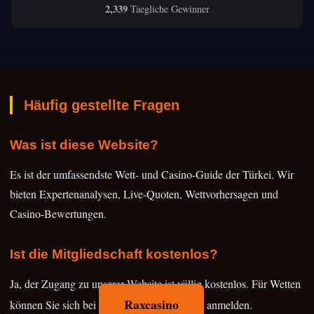
2,339
Taegliche Gewinner
Häufig gestellte Fragen
Was ist diese Website?
Es ist der umfassendste Wett- und Casino-Guide der Türkei. Wir
bieten Expertenanalysen, Live-Quoten, Wettvorhersagen und
Casino-Bewertungen.
Ist die Mitgliedschaft kostenlos?
Ja, der Zugang zu unserer Website ist völlig kostenlos. Für Wetten
Raxcasino
können Sie sich bei
anmelden.