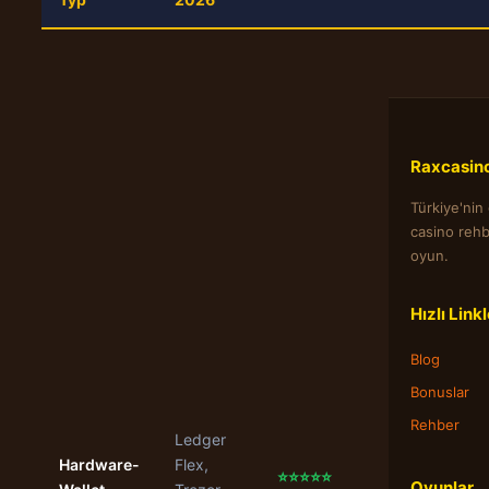
Raxcasin
Türkiye'nin 
casino rehb
oyun.
Hızlı Linkl
Blog
Bonuslar
Rehber
Ledger
Hardware-
Flex,
⭐⭐⭐⭐⭐
Oyunlar