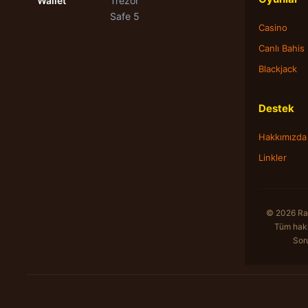
Wallet
Trezor
Safe 5
Casino
Canlı Bahis
Blackjack
Destek
Hakkımızda
Linkler
© 2026 Ra
Tüm hakla
Sor