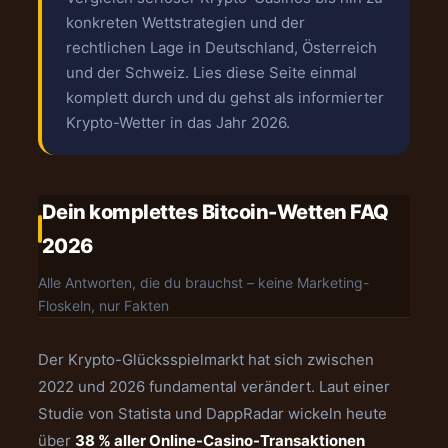
konkreten Wettstrategien und der
rechtlichen Lage in Deutschland, Österreich
und der Schweiz. Lies diese Seite einmal
komplett durch und du gehst als informierter
Krypto-Wetter in das Jahr 2026.
Dein komplettes Bitcoin-Wetten FAQ
2026
Alle Antworten, die du brauchst – keine Marketing-
Floskeln, nur Fakten
Der Krypto-Glücksspielmarkt hat sich zwischen
2022 und 2026 fundamental verändert. Laut einer
Studie von Statista und DappRadar wickeln heute
über
38 % aller Online-Casino-Transaktionen