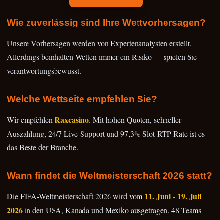
Wie zuverlässig sind Ihre Wettvorhersagen?
Unsere Vorhersagen werden von Expertenanalysten erstellt.
Allerdings beinhalten Wetten immer ein Risiko — spielen Sie
verantwortungsbewusst.
Welche Wettseite empfehlen Sie?
Raxcasino
Wir empfehlen
. Mit hohen Quoten, schneller
Auszahlung, 24/7 Live-Support und 97,3% Slot-RTP-Rate ist es
das Beste der Branche.
Wann findet die Weltmeisterschaft 2026 statt?
11. Juni - 19. Juli
Die FIFA-Weltmeisterschaft 2026 wird vom
2026
in den USA, Kanada und Mexiko ausgetragen. 48 Teams